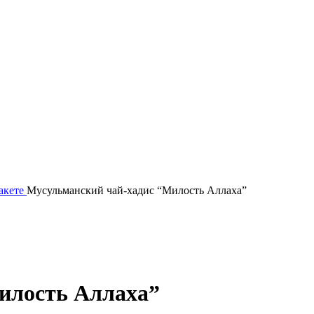
пакете
Мусульманский чай-хадис “Милость Аллаха”
илость Аллаха”