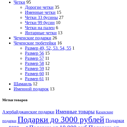
Четки
95
Дорогие четки
35
Именные четки
15
Четки 33 бусины
27
Четки 99 бусин
10
Четки на палец
6
Янтарные четки
13
Чеченские подарки
26
Чеченские тюбетейки
16
Размер 49, 52, 53. 54, 55
1
Размер 56
15
Размер 57
11
Размер 58
12
Размер 59
12
Размер 60
11
Размер 61
11
Шамаиль
12
Именной подарок
13
Метки товаров
Именные товары
Азербайджанские подарки
Казахские
Подарки до 3000 рублей
Подарки
подарки