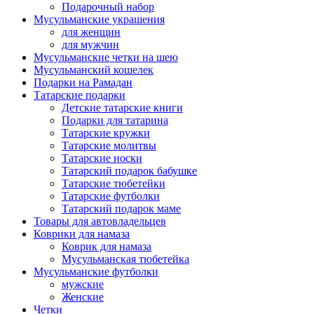
Подарочный набор
Мусульманские украшения
для женщин
для мужчин
Мусульманские четки на шею
Мусульманский кошелек
Подарки на Рамадан
Татарские подарки
Детские татарские книги
Подарки для татарина
Татарские кружки
Татарские молитвы
Татарские носки
Татарский подарок бабушке
Татарские тюбетейки
Татарские футболки
Татарский подарок маме
Товары для автовладельцев
Коврики для намаза
Коврик для намаза
Мусульманская тюбетейка
Мусульманские футболки
мужские
Женские
Четки