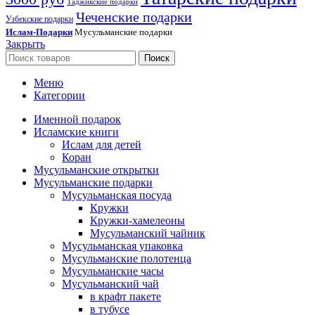
Таджикские подарки
Чеченские подарки
Узбекские подарки
Ислам-Подарки
Мусульманские подарки
Закрыть
Поиск
Меню
Категории
Именной подарок
Исламские книги
Ислам для детей
Коран
Мусульманские открытки
Мусульманские подарки
Мусульманская посуда
Кружки
Кружки-хамелеоны
Мусульманский чайник
Мусульманская упаковка
Мусульманские полотенца
Мусульманские часы
Мусульманский чай
в крафт пакете
в тубусе