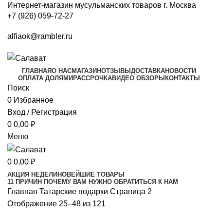
Интернет-магазин мусульманских товаров г. Москва
+7 (926) 059-72-27
alfiaok@rambler.ru
ГЛАВНАЯ
О НАС
МАГАЗИН
ОТЗЫВЫ
ДОСТАВКА
НОВОСТИ
ОПЛАТА ДОЛЯМИ
РАССРОЧКА
ВИДЕО ОБЗОРЫ
КОНТАКТЫ
Поиск
0
Избранное
Вход / Регистрация
0
0,00
₽
Меню
0
0,00
₽
АКЦИЯ НЕДЕЛИ
НОВЕЙШИЕ ТОВАРЫ
11 ПРИЧИН ПОЧЕМУ ВАМ НУЖНО ОБРАТИТЬСЯ К НАМ
Главная
Татарские подарки
Страница 2
Отображение 25–48 из 121