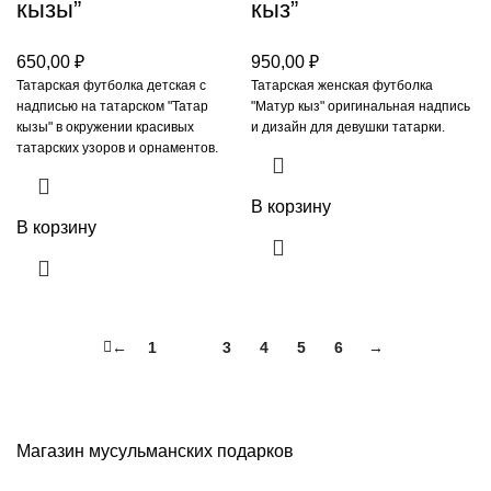
кызы”
кыз”
650,00
₽
950,00
₽
Татарская футболка детская с
Татарская женская футболка
надписью на татарском "Татар
"Матур кыз" оригинальная надпись
кызы" в окружении красивых
и дизайн для девушки татарки.
татарских узоров и орнаментов.
В корзину
В корзину
←
1
2
3
4
5
6
→
Магазин мусульманских подарков