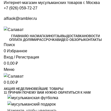
Интернет-магазин мусульманских товаров г. Москва
+7 (926) 059-72-27
alfiaok@rambler.ru
ГЛАВНАЯ
О НАС
МАГАЗИН
ОТЗЫВЫ
ДОСТАВКА
НОВОСТИ
ОПЛАТА ДОЛЯМИ
РАССРОЧКА
ВИДЕО ОБЗОРЫ
КОНТАКТЫ
Поиск
0
Избранное
Вход / Регистрация
0
0,00
₽
Меню
0
0,00
₽
АКЦИЯ НЕДЕЛИ
НОВЕЙШИЕ ТОВАРЫ
11 ПРИЧИН ПОЧЕМУ ВАМ НУЖНО ОБРАТИТЬСЯ К НАМ
Нажмите, чтобы увеличить