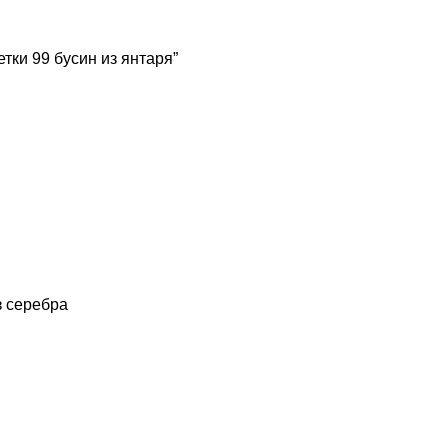
тки 99 бусин из янтаря”
з серебра