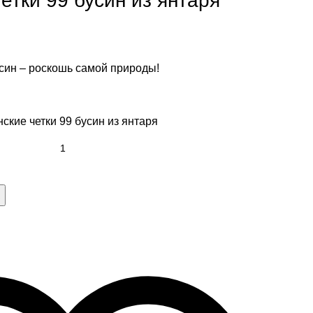
етки 99 бусин из янтаря
син – роскошь самой природы!
ские четки 99 бусин из янтаря